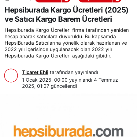
e
Hepsiburada Kargo Ücretleri (2025)
p
s
ve Satıcı Kargo Barem Ücretleri
i
b
u
Hepsiburada Kargo Ücretleri firma tarafından yeniden
r
hesaplanarak satıcılara duyuruldu. Bu kapsamda
a
HepsiBurada Satıcılarına yönelik olarak hazırlanan ve
d
2022 yılı içerisinde uygulanacak olan 2022 yılı
a
Hepsiburada Kargo Ücretleri aşağıdaki gibidir.
K
a
r
g
Ticaret Ehli
tarafından yayınlandı
o
1 Ocak 2025, 00:00
yayınlandı
4 Temmuz
Ü
2025, 01:07
güncellendi
c
r
e
t
l
e
r
i
(
2