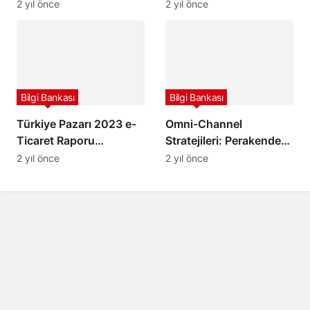
Satıcı Kargo Barem
Kesinti “Pazaryeri
2 yıl önce
2 yıl önce
Ücretleri
Stopajı”
Bilgi Bankası
Bilgi Bankası
Türkiye Pazarı 2023 e-
Omni-Channel
Ticaret Raporu
Stratejileri: Perakende
Yayınlandı
Sektöründe Müşteri
2 yıl önce
2 yıl önce
Deneyimini Geliştirmek