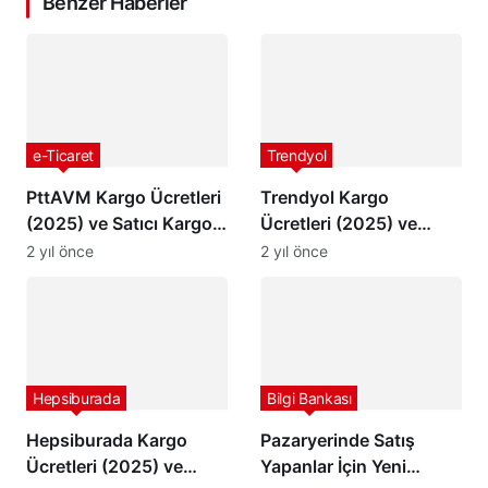
Benzer Haberler
e-Ticaret
Trendyol
PttAVM Kargo Ücretleri
Trendyol Kargo
(2025) ve Satıcı Kargo
Ücretleri (2025) ve
Barem Ücretleri
Satıcı Kargo Barem
2 yıl önce
2 yıl önce
Ücretleri
Hepsiburada
Bilgi Bankası
Hepsiburada Kargo
Pazaryerinde Satış
Ücretleri (2025) ve
Yapanlar İçin Yeni