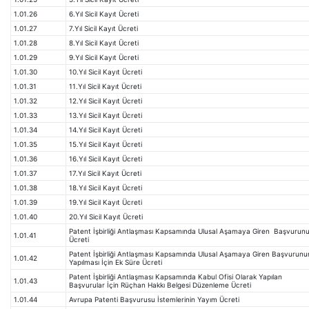
1.01.26
6.Yıl Sicil Kayıt Ücreti
1.01.27
7.Yıl Sicil Kayıt Ücreti
1.01.28
8.Yıl Sicil Kayıt Ücreti
1.01.29
9.Yıl Sicil Kayıt Ücreti
1.01.30
10.Yıl Sicil Kayıt Ücreti
1.01.31
11.Yıl Sicil Kayıt Ücreti
1.01.32
12.Yıl Sicil Kayıt Ücreti
1.01.33
13.Yıl Sicil Kayıt Ücreti
1.01.34
14.Yıl Sicil Kayıt Ücreti
1.01.35
15.Yıl Sicil Kayıt Ücreti
1.01.36
16.Yıl Sicil Kayıt Ücreti
1.01.37
17.Yıl Sicil Kayıt Ücreti
1.01.38
18.Yıl Sicil Kayıt Ücreti
1.01.39
19.Yıl Sicil Kayıt Ücreti
1.01.40
20.Yıl Sicil Kayıt Ücreti
Patent İşbirliği Antlaşması Kapsamında Ulusal Aşamaya Giren Başvurun
1.01.41
Ücreti
Patent İşbirliği Antlaşması Kapsamında Ulusal Aşamaya Giren Başvurunu
1.01.42
Yapılması İçin Ek Süre Ücreti
Patent İşbirliği Antlaşması Kapsamında Kabul Ofisi Olarak Yapılan
1.01.43
Başvurular İçin Rüçhan Hakkı Belgesi Düzenleme Ücreti
1.01.44
Avrupa Patenti Başvurusu İstemlerinin Yayım Ücreti