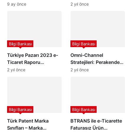
(Başvuru İşlemleri –
Kesinti “Pazaryeri
9 ay önce
2 yıl önce
Başvuru Ücreti –
Stopajı”
Kaynak Kitap)
Bilgi Bankası
Bilgi Bankası
Türkiye Pazarı 2023 e-
Omni-Channel
Ticaret Raporu
Stratejileri: Perakende
Yayınlandı
Sektöründe Müşteri
2 yıl önce
2 yıl önce
Deneyimini Geliştirmek
Bilgi Bankası
Bilgi Bankası
Türk Patent Marka
BTRANS ile e-Ticarette
Sınıfları – Marka
Faturasız Ürün