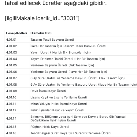
tahsil edilecek ücretler aşağıdaki gibidir.
[ilgiliMakale icerik_id=”3031″]
Hesap Kodları
Hizmetin Türü
4.01.01
Tasarım Tescil Başvuru Ücreti
4.01.02
İlave Her Tasarım İçin Tasarım Tescil Başvuru Ücreti
4.01.03
Yayım Ücreti ( Her bir 8 x 8 cm.Alan İçin)
4.01.04
Yayım Erteleme Talebi Ücreti (Her Bir Tasarım İçin)
4.01.05
Yenileme Başvuru Ücreti (Tek Tasarım İçin)
4.01.06
Yenileme Başvuru Ücreti (İlave Her Bir Tasarım İçin)
4.01.07
6 Ay Süre Uzatımı ile Yenileme Başvuru Ücreti (Tek Tasarım İçin)
4.01.08
6 Ay Süre Uzatımı ile Yenileme Başvuru Ücreti (İlave Her Bir Tasarım İçin)
4.01.09
Devir İşlemi Kayıt Ücreti
4.01.10
Lisans Kayıt ve Lisans Yenileme Ücreti
4.01.11
Miras Yoluyla İntikal İşlemi Kayıt Ücreti
4.01.12
Rehin İşlemleri Kayıt ve Yayım Ücreti
Birleşme, Bölünme veya Ayni Sermaye Koyma Borcu Gibi Yapısal
4.01.14
Değişikliklere İlişkin İşlem Ücreti
4.01.15
Rüçhan Hakkı Kayıt Ücreti
4.01.16
Tescil Belgesi Sureti veya Sicil Sureti Düzenleme Ücreti