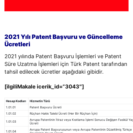
2021 Yılı Patent Başvuru ve Güncelleme
Ücretleri
2021 yılında Patent Başvuru İşlemleri ve Patent
Süre Uzatma İşlemleri için Türk Patent tarafından
tahsil edilecek ücretler aşağıdaki gibidir.
[ilgiliMakale icerik_id=”3043″]
Hesap Kodları
Hizmetin Türü
1.01.01
Patent Başvuru Ücreti
1.01.02
Rüçhan Hakkı Talebi Ücreti (Her Bir Rüçhan İçin)
Avrupa Patentinin İtiraz veya Kısıtlama İşlemi Sonucu Değişen Fasikül Ya
1.01.03
Ücreti
Avrupa Patent Başvurusunun veya Avrupa Patentinin Düzeltilmiş Türkçe
1.01.04
Çevirisinin Yayım Ücreti