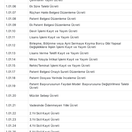
1.01.06
Ek Süre Talebi Ücreti
1.01.07
Rüçhan Hakkı Belgesi Düzenleme Ücreti
1.01.08
Patent Belgesi Düzenleme Ücreti
1.01.09
Ek Patent Belgesi Düzenleme Ücreti
1.01.10
Devir İşlemi Kayıt ve Yayım Ücreti
1.01.11
Lisans İşlemi Kayıt ve Yayım Ücreti
Birleşme, Bölünme veya Ayni Sermaye Koyma Borcu Gibi Yapısal
1.01.12
Değişikliklere İlişkin İşlemi Kayıt ve Yayım Ücreti
1.01.13
Lisans Verme Teklifi Kayıt ve Yayım Ücreti
1.01.14
Miras Yoluyla İntikal İşlemi Kayıt ve Yayım Ücreti
1.01.15
Rehin/Teminat İşlemi Kayıt ve Yayım Ücreti
1.01.17
Patent Belgesi Onaylı Sureti Düzenleme Ücreti
1.01.18
Patent Dosyası Yerinde İnceleme Ücreti
Patent Başvurusunun Faydalı Model Başvurusuna Değiştirilmesi Talebi
1.01.19
Ücreti
1.01.20
Mücbir Sebep Ücreti
1.01.21
Vadesinde Ödenmeyen Yıllık Ücret
1.01.22
2.Yıl Sicil Kayıt Ücreti
1.01.23
3.Yıl Sicil Kayıt Ücreti
1.01.24
4.Yıl Sicil Kayıt Ücreti
1.01.25
5.Yıl Sicil Kayıt Ücreti