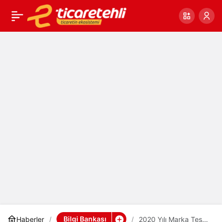
2020 Yılı Marka Tescil –
0
Paylaş
Patent ve Tasarım
Başvuru ve Güncelleme
Ücretleri
Bilgi Bankası
Haberler
2020 Yılı Marka Tescil