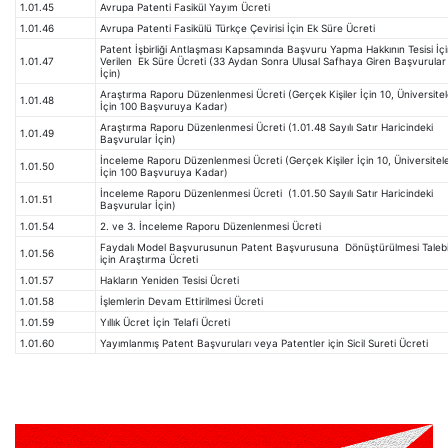
1.01.45
Avrupa Patenti Fasikül Yayım Ücreti
1.01.46
Avrupa Patenti Fasikülü Türkçe Çevirisi İçin Ek Süre Ücreti
Patent İşbirliği Antlaşması Kapsamında Başvuru Yapma Hakkının Tesisi İç
1.01.47
Verilen Ek Süre Ücreti (33 Aydan Sonra Ulusal Safhaya Giren Başvurular
İçin)
Araştırma Raporu Düzenlenmesi Ücreti (Gerçek Kişiler İçin 10, Üniversitel
1.01.48
İçin 100 Başvuruya Kadar)
Araştırma Raporu Düzenlenmesi Ücreti (1.01.48 Sayılı Satır Haricindeki
1.01.49
Başvurular İçin)
İnceleme Raporu Düzenlenmesi Ücreti (Gerçek Kişiler İçin 10, Üniversitel
1.01.50
İçin 100 Başvuruya Kadar)
İnceleme Raporu Düzenlenmesi Ücreti (1.01.50 Sayılı Satır Haricindeki
1.01.51
Başvurular İçin)
1.01.54
2. ve 3. İnceleme Raporu Düzenlenmesi Ücreti
Faydalı Model Başvurusunun Patent Başvurusuna Dönüştürülmesi Taleb
1.01.56
için Araştırma Ücreti
1.01.57
Hakların Yeniden Tesisi Ücreti
1.01.58
İşlemlerin Devam Ettirilmesi Ücreti
1.01.59
Yıllık Ücret İçin Telafi Ücreti
1.01.60
Yayımlanmış Patent Başvuruları veya Patentler için Sicil Sureti Ücreti