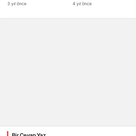
Başvuru Sınıfları –
Gönderimi Bitirilecek
3 yıl önce
4 yıl önce
Marka Nice Sınıfları
Bir Cevap Yaz