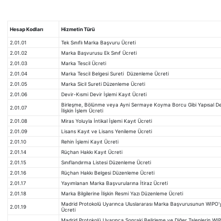
Hesap Kodları
Hizmetin Türü
2.01.01
Tek Sınıflı Marka Başvuru Ücreti
2.01.02
Marka Başvurusu Ek Sınıf Ücreti
2.01.03
Marka Tescil Ücreti
2.01.04
Marka Tescil Belgesi Sureti Düzenleme Ücreti
2.01.05
Marka Sicil Sureti Düzenleme Ücreti
2.01.06
Devir-Kısmi Devir İşlemi Kayıt Ücreti
Birleşme, Bölünme veya Ayni Sermaye Koyma Borcu Gibi Yapısal Deği
2.01.07
İlişkin İşlem Ücreti
2.01.08
Miras Yoluyla İntikal İşlemi Kayıt Ücreti
2.01.09
Lisans Kayıt ve Lisans Yenileme Ücreti
2.01.10
Rehin İşlemi Kayıt Ücreti
2.01.14
Rüçhan Hakkı Kayıt Ücreti
2.01.15
Sınıflandırma Listesi Düzenleme Ücreti
2.01.16
Rüçhan Hakkı Belgesi Düzenleme Ücreti
2.01.17
Yayımlanan Marka Başvurularına İtiraz Ücreti
2.01.18
Marka Bilgilerine İlişkin Resmi Yazı Düzenleme Ücreti
Madrid Protokolü Uyarınca Uluslararası Marka Başvurusunun WIPO’ya
2.01.19
Ücreti
Madrid Protokolü Uyarınca Sonraki Belirleme ve Diğer Taleplerin WI